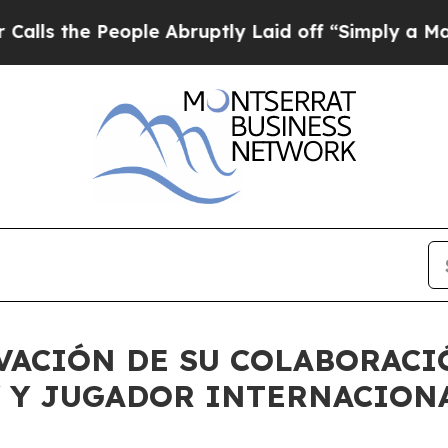
s the People Abruptly Laid off “Simply a Math 
VACIÓN DE SU COLABORACI
 Y JUGADOR INTERNACIONA