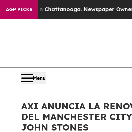
pse
Chaos in Chattanooga. Newspaper Owner Call
AGP PICKS
Menu
AXI ANUNCIA LA RENO
DEL MANCHESTER CITY
JOHN STONES