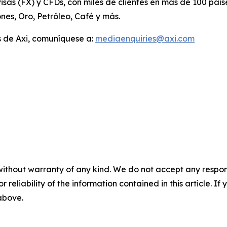
visas (FX) y CFDs, con miles de clientes en más de 100 pa
nes, Oro, Petróleo, Café y más.
 de Axi, comuníquese a:
mediaenquiries@axi.com
without warranty of any kind. We do not accept any responsib
r reliability of the information contained in this article. I
 above.