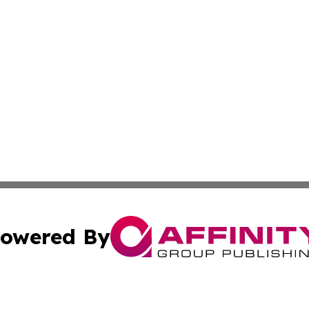
owered By
ubmit Press Release
Terms & Conditions
Copyright/DMCA