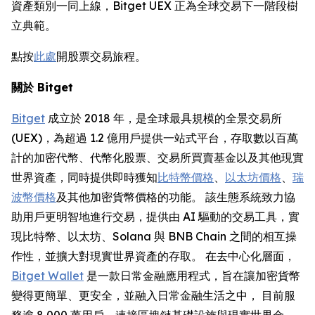
資產類別一同上線，Bitget UEX 正為全球交易下一階段樹
立典範。
點按
此處
開股票交易旅程。
關於 Bitget
Bitget
成立於 2018 年，是全球最具規模的全景交易所
(UEX)，為超過 1.2 億用戶提供一站式平台，存取數以百萬
計的加密代幣、代幣化股票、交易所買賣基金以及其他現實
世界資產，同時提供即時獲知
比特幣價格
、
以太坊價格
、
瑞
波幣價格
及其他加密貨幣價格的功能。 該生態系統致力協
助用戶更明智地進行交易，提供由 AI 驅動的交易工具，實
現比特幣、以太坊、Solana 與 BNB Chain 之間的相互操
作性，並擴大對現實世界資產的存取。 在去中心化層面，
Bitget Wallet
是一款日常金融應用程式，旨在讓加密貨幣
變得更簡單、更安全，並融入日常金融生活之中， 目前服
務逾 8,000 萬用戶，連接區塊鏈基礎設施與現實世界金