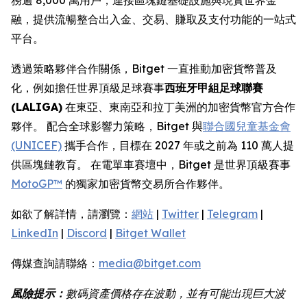
融，提供流暢整合出入金、交易、賺取及支付功能的一站式
平台。
透過策略夥伴合作關係，Bitget 一直推動加密貨幣普及
化，例如擔任世界頂級足球賽事
西班牙甲組足球聯賽
(LALIGA)
在東亞、東南亞和拉丁美洲的加密貨幣官方合作
夥伴。 配合全球影響力策略，Bitget 與
聯合國兒童基金會
(UNICEF)
攜手合作，目標在 2027 年或之前為 110 萬人提
供區塊鏈教育。 在電單車賽壇中，Bitget 是世界頂級賽事
MotoGP™
的獨家加密貨幣交易所合作夥伴。
如欲了解詳情，請瀏覽：
網站
|
Twitter
|
Telegram
|
LinkedIn
|
Discord
|
Bitget Wallet
傳媒查詢請聯絡：
media@bitget.com
風險提示：
數碼資產價格存在波動，並有可能出現巨大波