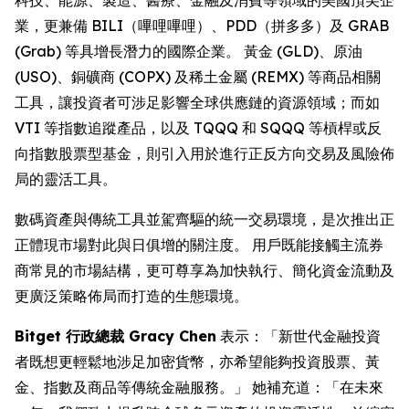
業，更兼備 BILI（嗶哩嗶哩）、PDD（拼多多）及 GRAB
(Grab) 等具增長潛力的國際企業。 黃金 (GLD)、原油
(USO)、銅礦商 (COPX) 及稀土金屬 (REMX) 等商品相關
工具，讓投資者可涉足影響全球供應鏈的資源領域；而如
VTI 等指數追蹤產品，以及 TQQQ 和 SQQQ 等槓桿或反
向指數股票型基金，則引入用於進行正反方向交易及風險佈
局的靈活工具。
數碼資產與傳統工具並駕齊驅的統一交易環境，是次推出正
正體現市場對此與日俱增的關注度。 用戶既能接觸主流券
商常見的市場結構，更可尊享為加快執行、簡化資金流動及
更廣泛策略佈局而打造的生態環境。
Bitget 行政總裁 Gracy Chen
表示：「新世代金融投資
者既想更輕鬆地涉足加密貨幣，亦希望能夠投資股票、黃
金、指數及商品等傳統金融服務。」 她補充道：「在未來