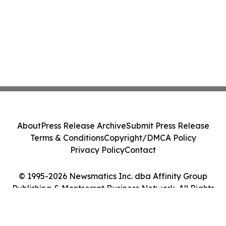
About
Press Release Archive
Submit Press Release
Terms & Conditions
Copyright/DMCA Policy
Privacy Policy
Contact
© 1995-2026 Newsmatics Inc. dba Affinity Group
Publishing & Montserrat Business Network. All Rights
Reserved.
Cookie Settings / Your Privacy Choices