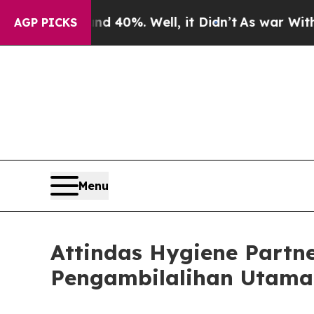
 Around 40%. Well, it Didn’t
As war With Iran D
AGP PICKS
Menu
Attindas Hygiene Partn
Pengambilalihan Utama