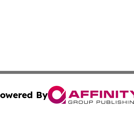
owered By
ubmit Press Release
Terms & Conditions
Copyright/DMCA
. dba Affinity Group Publishing & Montserrat Business Ne