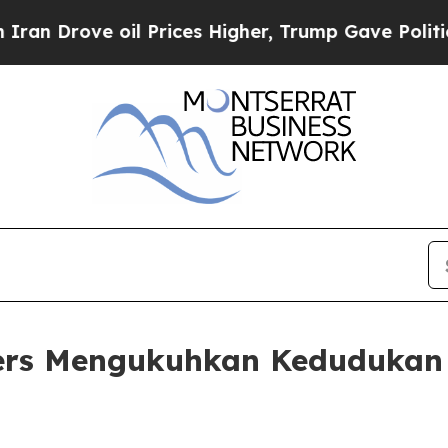
rove oil Prices Higher, Trump Gave Politically 
ers Mengukuhkan Kedudukan 