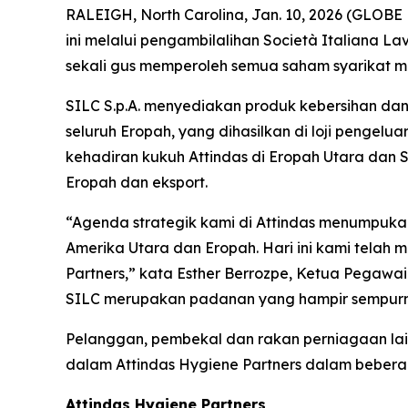
RALEIGH, North Carolina, Jan. 10, 2026 (GLOB
ini melalui pengambilalihan Società Italiana La
sekali gus memperoleh semua saham syarikat mil
SILC S.p.A. menyediakan produk kebersihan dan
seluruh Eropah, yang dihasilkan di loji pengelu
kehadiran kukuh Attindas di Eropah Utara dan
Eropah dan eksport.
“Agenda strategik kami di Attindas menumpuka
Amerika Utara dan Eropah. Hari ini kami tela
Partners,” kata Esther Berrozpe, Ketua Pegawai E
SILC merupakan padanan yang hampir sempurna
Pelanggan, pembekal dan rakan perniagaan lain 
dalam Attindas Hygiene Partners dalam bebera
Attindas Hygiene Partners