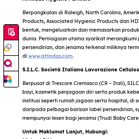
Berpangkalan di Raleigh, North Carolina, Ameri
Products, Associated Hygienic Products dan HDI
bentuk, mengeluarkan dan memasarkan produk k
dunia. Perniagaan utama syarikat merangkumi p
persendirian, dan jenama terkenal miliknya te
di
www.attindas.com
.
S.I.L.C. Società Italiana Lavorazione Cellulo
Berpusat di Trescore Cremasco (CR – Itali), S
bayi, kosmetik penjagaan diri serta produk keb
institusi seperti rumah jagaan serta hospital, 
daripada pelbagai barisan label persendirian, sy
mempunyai lesen bagi jenama (Trudi Baby Care).
Untuk Maklumat Lanjut, Hubungi: