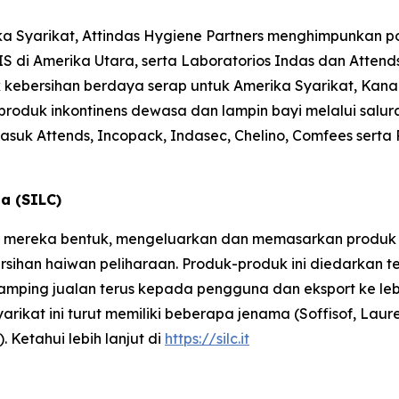
ka Syarikat, Attindas Hygiene Partners menghimpunkan po
S di Amerika Utara, serta Laboratorios Indas dan Attend
ebersihan berdaya serap untuk Amerika Syarikat, Kanada
roduk inkontinens dewasa dan lampin bayi melalui salura
rmasuk
Attends, Incopack, Indasec, Chelino, Comfees
serta
sa (SILC)
ILC mereka bentuk, mengeluarkan dan memasarkan produk u
ersihan haiwan peliharaan. Produk-produk ini diedarkan t
di samping jualan terus kepada pengguna dan eksport ke le
arikat ini turut memiliki beberapa jenama (Soffisof, Laur
 Ketahui lebih lanjut di
https://silc.it