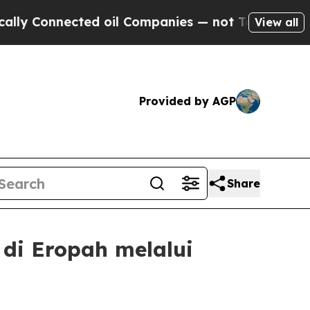
Connected oil Companies — not Taxpayers — the C
View all
Provided by AGP
Share
di Eropah melalui