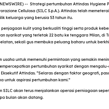
E NEWSWIRE) -- Strategi pertumbuhan Attindas Hygiene P
vorazione Cellulosa (SILC S.p.A.). Attindas telah memete
ik keluarga yang berusia 53 tahun itu.
 penjagaan kulit yang berkualiti tinggi serta produk ke
aran syarikat yang terletak 22 batu ke tenggara Milan, d
 Selatan, sekali gus membuka peluang baharu untuk berk
n usaha untuk memenuhi permintaan yang semakin menin
h mempercepatkan pertumbuhan syarikat dengan mengalu-
ksekutif Attindas. “Selaras dengan faktor geografi, pasar
 untuk aspirasi pertumbuhan kami.”
SILC akan terus menjalankan operasi perniagaan seperti 
pa bulan akan datang.