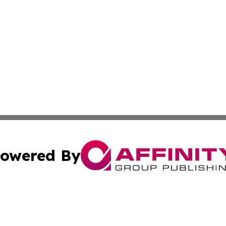
owered By
ubmit Press Release
Terms & Conditions
Copyright/DMCA
. dba Affinity Group Publishing & Montserrat Business Ne