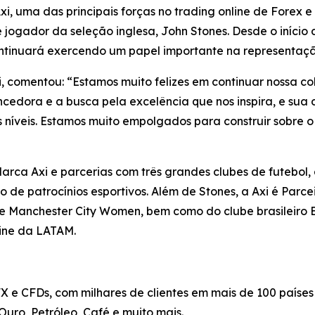
 uma das principais forças no trading online de Forex 
 jogador da seleção inglesa, John Stones. Desde o iníci
ntinuará exercendo um papel importante na representaç
xi, comentou: “Estamos muito felizes em continuar nossa
cedora e a busca pela excelência que nos inspira, e sua
s níveis. Estamos muito empolgados para construir sobre o
ca Axi e parcerias com três grandes clubes de futebol, 
 de patrocínios esportivos. Além de Stones, a Axi é Parcei
 Manchester City Women, bem como do clube brasileiro E
line da LATAM.
FX e CFDs, com milhares de clientes em mais de 100 paíse
 Ouro, Petróleo, Café e muito mais.