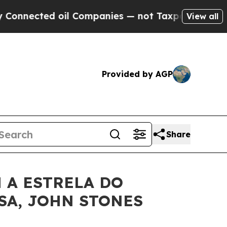
nnected oil Companies — not Taxpayers — the Cha
View all
Provided by AGP
Share
 A ESTRELA DO
SA, JOHN STONES