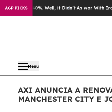
round 40%. Well, it Didn’t
As war With Iran Dro
AGP PICKS
Menu
AXI ANUNCIA A RENOV
MANCHESTER CITY E J