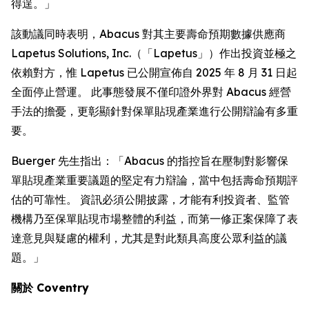
得逞。」
該動議同時表明，Abacus 對其主要壽命預期數據供應商
Lapetus Solutions, Inc.（「Lapetus」）作出投資並極之
依賴對方，惟 Lapetus 已公開宣佈自 2025 年 8 月 31 日起
全面停止營運。 此事態發展不僅印證外界對 Abacus 經營
手法的擔憂，更彰顯針對保單貼現產業進行公開辯論有多重
要。
Buerger 先生指出：「Abacus 的指控旨在壓制對影響保
單貼現產業重要議題的堅定有力辯論，當中包括壽命預期評
估的可靠性。 資訊必須公開披露，才能有利投資者、監管
機構乃至保單貼現市場整體的利益，而第一修正案保障了表
達意見與疑慮的權利，尤其是對此類具高度公眾利益的議
題。」
關於 Coventry