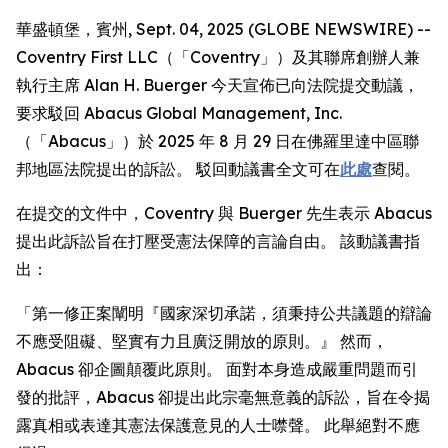
華盛頓堡，賓州, Sept. 04, 2025 (GLOBE NEWSWIRE) --
Coventry First LLC（「Coventry」）及其聯席創辦人兼
執行主席 Alan H. Buerger 今天宣佈已向法院提交動議，
要求駁回 Abacus Global Management, Inc.
（「Abacus」）於 2025 年 8 月 29 日在佛羅里達中區聯
邦地區法院提出的訴訟。 駁回動議書全文可在
此處
查閱。
在提交的文件中，Coventry 與 Buerger 先生表示 Abacus
提出此訴訟旨在打壓受憲法保障的言論自由。 該動議書指
出：
「第一修正案闡明『國家深切承諾，須秉持公共議題的辯論
不應受阻礙、堅實有力且廣泛開放的原則。』 然而，
Abacus 卻企圖顛覆此原則。 面對本身造成嚴重問題而引
發的批評，Abacus 卻提出此宗毫無意義的訴訟，旨在令揭
露真相或表達其憲法保護意見的人士噤聲。 此舉絕對不應